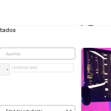
 futuro
de tu hij@!
itados